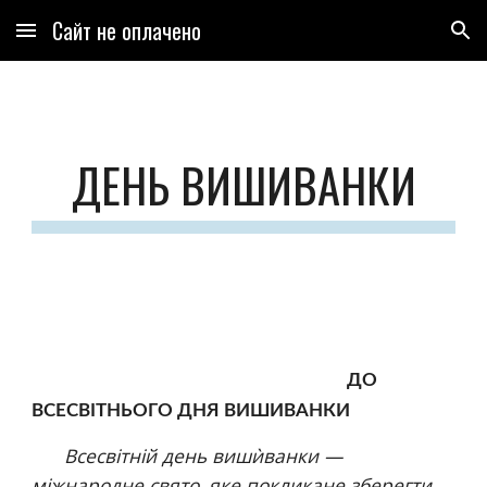
Сайт не оплачено
Skip to main content
Skip to navigation
ДЕНЬ ВИШИВАНКИ
ДО 
ВСЕСВІТНЬОГО ДНЯ ВИШИВАНКИ
Всесвітній день вишѝванки — 
міжнародне свято, яке покликане зберегти 