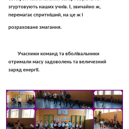
згуртовують наших учнів. І, звичайно ж, 
перемагає спритніший, на це ж і 
розраховане змагання.
        Учасники команд та вболівальники 
отримали масу задоволень та величезний 
заряд енергії.