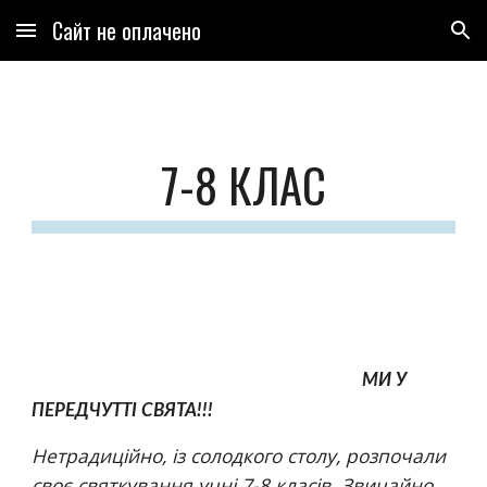
Сайт не оплачено
Skip to main content
Skip to navigation
7-8 КЛАС
 МИ У 
ПЕРЕДЧУТТІ СВЯТА!!!
Нетрадиційно, із солодкого столу, розпочали 
своє святкування учні 7-8 класів. Звичайно, 