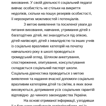
виховання. У своїй діяльності соціальний педагог
вивчає особистість не стільки на викриття
недоліків, скільки на пошук резервів особистості,
її нерозкритих можливостей і потенціалів.
З метою виявлення та посиленої уваги до
питання виховання, навчання, утримання дітей з
багатодітних дітей, які знаходяться під опікою,
дітей напівсиріт, дітей з інвалідністю та інших учнів
із соціально вразливих категорій на початку
навчального року в школі проводиться
громадський огляд. Шляхом анкетування,
спостереження, опитування, консультування
складається соціальний паспорт школи.
Соціальна діагностика проводиться з метою
виявлення та надання вчасної допомоги соціально
вразливим категоріям дітей та сім’ям, в яких вони
виховуються, дотримання усіх соціальних гарантій
відповідно до чинного законодавства України.
На основі отриманої інформації, узгодивши
її з батьками здобувачів освіти/особами, які їх