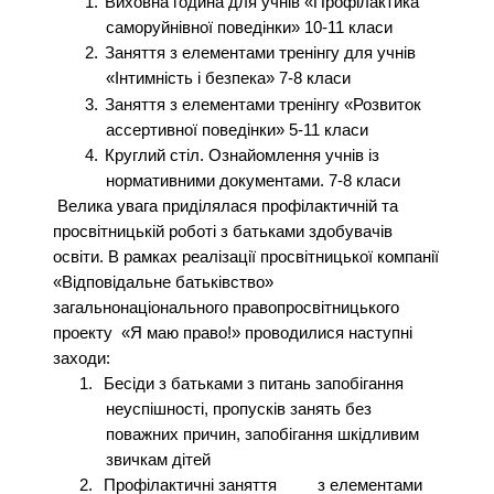
1.
Виховна година для учнів «Профілактика
саморуйнівної поведінки» 10-11 класи
2.
Заняття з елементами тренінгу для учнів
«Інтимність і безпека» 7-8 класи
3.
Заняття з елементами тренінгу «Розвиток
ассертивної поведінки» 5-11 класи
4.
Круглий стіл. Ознайомлення учнів із
нормативними документами. 7-8 класи
Велика увага приділялася профілактичній та
просвітницькій роботі з батьками здобувачів
освіти. В рамках реалізації просвітницької компанії
«Відповідальне батьківство»
загальнонаціонального правопросвітницького
проекту «Я маю право!» проводилися наступні
заходи:
1.
Бесіди з батьками з питань запобігання
неуспішності, пропусків занять без
поважних причин, запобігання шкідливим
звичкам дітей
2.
Профілактичні заняття
з елементами