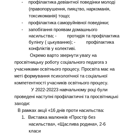
-
профілактика девіантної поведінки молоді
(правопорушення, пияцтво, наркоманія,
токсикоманія) тощо;
-
профілактика саморуйнівної поведінки;
-
запобігання проявам домашнього
насильства; -
протидія та профілактика
булінгу ( цькуванню); -
профілактика
конфліктів у колективі.
Окремо варто звернути увагу на
просвітницьку роботу соціального педагога з
учасниками освітнього процесу. Просвіта має на
меті формування психологічної та соціальної
компетентності учасників освітнього процесу.
У 2022-20223 навчальному році були
проведені наступні профілактичні та просвітницькі
заходи:
В рамках акції «16 днів проти насильства:
1.
Виставка малюнків «Простір без
насильства», «Щаслива родина», 2-6
класи