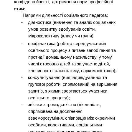
конфіденційності,
дотримання норм професійної
етики.
Напрями діяльності соціального педагога:
-
діагностика (
вивчення та аналіз соціальних
умов розвитку здобувачів освіти,
мікроколективу (класу чи групи);
-
профілактика (
робота серед учасників
освітнього процесу з питань запобігання та
протидії домашньому насильству, у тому
числі стосовно дітей та за участю дітей,
злочинності, алкоголізму, наркоманії тощо);
-
консультування (вид індивідуальної та
групової роботи, спрямований на вирішення
запитів, з якими звертаються учасники
освітнього процесу);
-
зв’язки з громадськістю (діяльність,
спрямована на досягнення
взаєморозуміння, співпрацю між окремими
особами, колективами, соціальними
групами, організаціями, державними