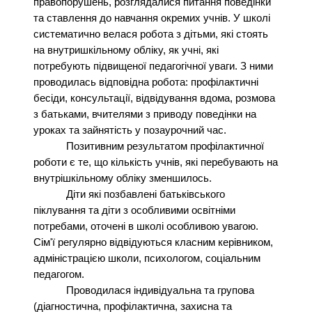
правопорушень, розглядалися питання поведінки
та ставлення до навчання окремих учнів. У школі
систематично велася робота з дітьми, які стоять
на внутришкільному обліку, як учні, які
потребують підвищеної педагогічної уваги. З ними
проводилась відповідна робота: профілактичні
бесіди, консультації, відвідування вдома, розмова
з батьками, вчителями з приводу поведінки на
уроках та зайнятість у позаурочний час.
Позитивним результатом профілактичної
роботи є те, що кількість учнів, які перебувають на
внутрішкільному обліку зменшилось.
Діти які позбавлені батьківського
піклування та діти з особливими освітніми
потребами, оточені в школі особливою увагою.
Сім'ї регулярно відвідуються класним керівником,
адміністрацією школи, психологом, соціальним
педагогом.
Проводилася індивідуальна та групова
(діагностична, профілактична, захисна та