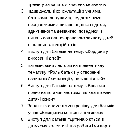
тренінгу за запитом класних керівників
3.
Індивідуальні консультації з учнями,
батьками (опікунами), педагогічними
працівниками з питань адаптації дітей,
адиктивної та девіантної поведінки, з
питань соціально-правового захисту дітей
пільгових категорій та ін.
4.
Виступ для батьків на тему: «Кордони у
вихованні дітей»
5.
Батьківський лекторій на превентивну
тематику «Роль батьків у створенні
позитивної мотивації у навчанні дітей».
6.
Виступ для батьків на тему: «Вона має
право на поганий настрій»: як влаштовані
дитячі кризи»
7.
Заняття з елементами тренінгу для батьків
учнів «Емоційний контакт з дитиною»
8.
Виступ для батьків «Дитина б'ється в
дитячому колективі: що робити і чи варто