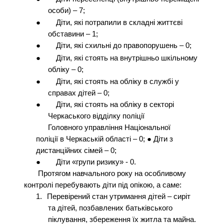
особи) – 7;
●
Діти, які потрапили в складні життєві
обставини – 1;
●
Діти, які схильні до правопорушень – 0;
●
Діти, які стоять на внутрішньо шкільному
обліку – 0;
●
Діти, які стоять на обліку в службі у
справах дітей – 0;
●
Діти, які стоять на обліку в секторі
Черкаського відділку поліції
Головного управління Національної
поліції в Черкаській області – 0; ● Діти з
дистанційних сімей – 0;
●
Діти «групи ризику» - 0.
Протягом навчального року на особливому
контролі перебувають діти під опікою, а саме:
1.
Перевірений стан утримання дітей – сиріт
та дітей, позбавлених батьківського
піклування, збереження їх житла та майна.