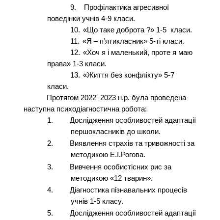
9.
Профілактика агресивної
поведінки учнів 4-9 класи.
10.
«Що таке доброта ?» 1-5 класи.
11.
«Я – п’ятикласник» 5-ті класи.
12.
«Хоч я і маленький, проте я маю
права» 1-3 класи.
13.
«Життя без конфлікту» 5-7
класи.
Протягом 2022–2023 н.р. була проведена
наступна психодіагностична робота:
1.
Дослідження особливостей адаптації
першокласників до школи.
2.
Виявлення страхів та тривожності за
методикою Е.І.Рогова.
3.
Вивчення особистісних рис за
методикою «12 тварин».
4.
Діагностика пізнавальних процесів
учнів 1-5 класу.
5.
Дослідження особливостей адаптації