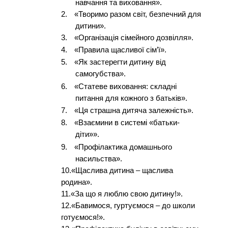
навчання та виховання».
2.
«Творимо разом світ, безпечний для
дитини».
3.
«Організація сімейного дозвілля».
4.
«Правила щасливої сім’ї».
5.
«Як застерегти дитину від
самогубства».
6.
«Статеве виховання: складні
питання для кожного з батьків».
7.
«Ця страшна дитяча залежність».
8.
«Взаємини в системі «батьки-
діти»».
9.
«Профілактика домашнього
насильства».
10.«Щаслива дитина – щаслива
родина».
11.«За що я люблю свою дитину!».
12.«Бавимося, гуртуємося – до школи
готуємося!».