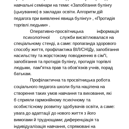
навчальні семінари на теми: «Запобігання булінгу
(цькуванню) в закладах освіти. Алгоритм дій
педагога при виявленні явища булінгу» , «Протидія
торгівлі людьми» .
Оперативно-просвітницька
інформація
психологічної
служби висвітлювалася на
спеціальному стенді, а саме: пропаганда здорового
способу життя, профілактика ВІЛ/СНІДу, запобігання
насильству та жорстокому поводженню в сім”ї,
запобігання та протидія булінгу, протидія торгівлі
людьми, пам”ятка прав та обов’язків учнів, порад
батькам.
Профілактична та просвітницька робота
соціального педагога школи була націлена на
створення таких умов навчання та виховання, які
б сприяли гармонійному психічному та
особистісному розвитку здобувачів освіти, а саме:
увага до адаптації до нового життя з його
вимогами й труднощами; диференціація та
індивідуалізація навчання, спрямовані на