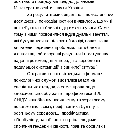
освітнього процесу відповідно до наказів
Міністерства освіти і науки України.
За результатами соціально – психологічних
досліджень, психодіагностики виявилось, що учні
потребують особливої підтримки та уваги. Саме
тому з ними проводилися індивідуальні заняття,
які будувалися на цілковитій довірі, повазі та на
виявленні первинної проблеми, поглибленій
діагностиці, обговоренні результатів тестування,
наданні рекомендацій, порад, та виробленні
подальшої системи дій з виниклої ситуації.
Оперативно-просвітницька інформація
психологічної служби висвітлювалася на
спеціальних стендах, а саме: пропаганда
здорового способу життя, профілактика ВІЛ/
СНІДУ, запобігання насильству та жорстокому
поводженню в сім'ї, профілактика булінгу в
освітньому середовищі, профілактика
кібербулінгу, запобіганню торгівлі людьми,
сприяння гендерній рівності, прав та обов’язків