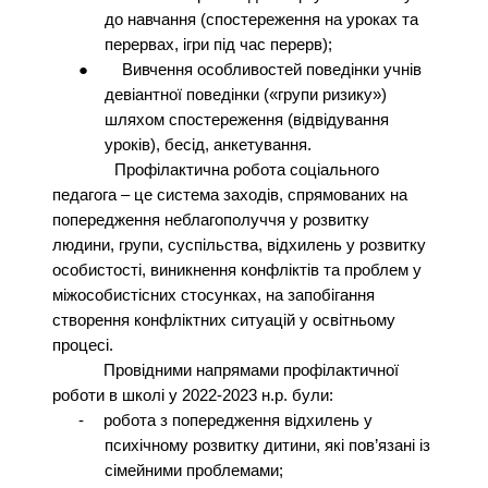
до навчання (спостереження на уроках та
перервах, ігри під час перерв);
●
Вивчення особливостей поведінки учнів
девіантної поведінки («групи ризику»)
шляхом спостереження (відвідування
уроків), бесід, анкетування.
Профілактична робота соціального
педагога – це система заходів, спрямованих на
попередження неблагополуччя у розвитку
людини, групи, суспільства, відхилень у розвитку
особистості, виникнення конфліктів та проблем у
міжособистісних стосунках, на запобігання
створення конфліктних ситуацій у освітньому
процесі.
Провідними напрямами профілактичної
роботи в школі у 2022-2023 н.р. були:
-
робота з попередження відхилень у
психічному розвитку дитини, які пов’язані із
сімейними проблемами;