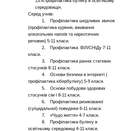
13.«Профілактика булінгу в освітньому
середовищі».
Серед учнів:
1.
Профілактика шкідливих звичок
(профілактика куріння, вживання
алкогольних напоїв та наркотичних
речовин) 5-11 класи.
2.
Профілактика ВІЛ/СНІДу 7-11
класи.
3.
Профілактика ранніх статевих
стосунків 8-11 класи.
4.
Основи безпеки в інтернеті (
профілактика кібербулінгу) 5-9 класи.
5.
Основи побудови здорових
стосунків сім
·
ї 8-11 класи.
6.
Профілактика ризикованої
(суїцидальної) поведінки 6-11 класи.
7.
«Чудо життя» 4-7 класи.
8.
Профілактика булінгу в
освітньому середовищі 4-11 класи.