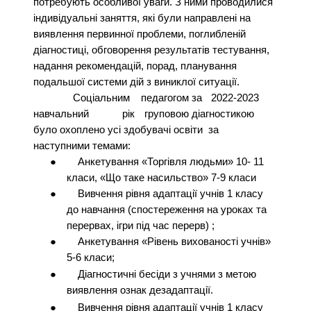
потребують особливої уваги. З ними проводилися
індивідуальні заняття, які були направлені на
виявлення первинної проблеми, поглибленій
діагностиці, обговорення результатів тестування,
надання рекомендацій, порад, планування
подальшої системи дій з виниклої ситуації.
Соціальним педагогом за
2022-2023
навчальний
рік
груповою діагностикою
було охоплено усі здобувачі освіти за
наступними темами:
●
Анкетування «Торгівля людьми» 10- 11
класи, «Що таке насильство» 7-9 класи
●
Вивчення рівня адаптації учнів 1 класу
до навчання (спостереження на уроках та
перервах, ігри під час перерв) ;
●
Анкетування «Рівень вихованості учнів»
5-6 класи;
●
Діагностичні бесіди з учнями з метою
виявлення ознак дезадаптації.
●
Вивчення рівня адаптації учнів 1 класу