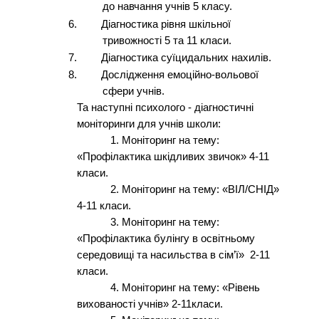
до навчання учнів 5 класу.
6.
Діагностика рівня шкільної
тривожності 5 та 11 класи.
7.
Діагностика суїцидальних нахилів.
8.
Дослідження емоційно-вольової
сфери учнів.
Та наступні психолого - діагностичні
моніторинги для учнів школи:
1.
Моніторинг на тему:
«Профілактика шкідливих звичок» 4-11
класи.
2.
Моніторинг на тему: «ВІЛ/СНІД»
4-11 класи.
3.
Моніторинг на тему:
«Профілактика булінгу в освітньому
середовищі та насильства в сім’ї» 2-11
класи.
4.
Моніторинг на тему: «Рівень
вихованості учнів» 2-11класи.