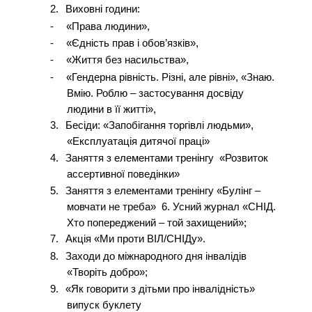
2.
Виховні години:
-
«Права людини»,
-
«Єдність прав і обов’язків»,
-
«Життя без насильства»,
-
«Гендерна рівність. Різні, але рівні», «Знаю.
Вмію. Роблю – застосування досвіду
людини в її житті»,
3.
Бесіди: «Запобігання торгівлі людьми»,
«Експлуатація дитячої праці»
4.
Заняття з елементами тренінгу «Розвиток
ассертивної поведінки»
5.
Заняття з елементами тренінгу «Булінг –
мовчати не треба» 6. Усний журнал «СНІД.
Хто попереджений – той захищений»;
7.
Акція «Ми проти ВІЛ/СНІДу».
8.
Заходи до міжнародного дня інвалідів
«Творіть добро»;
9.
«Як говорити з дітьми про інвалідність»
випуск буклету