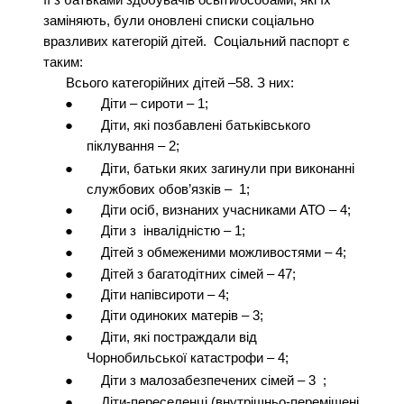
заміняють, були оновлені списки соціально
вразливих категорій дітей. Соціальний паспорт є
таким:
Всього категорійних дітей –58. З них:
●
Діти – сироти – 1;
●
Діти, які позбавлені батьківського
піклування – 2;
●
Діти, батьки яких загинули при виконанні
службових обов’язків – 1;
●
Діти осіб, визнаних учасниками АТО – 4;
●
Діти з інвалідністю – 1;
●
Дітей з обмеженими можливостями – 4;
●
Дітей з багатодітних сімей – 47;
●
Діти напівсироти – 4;
●
Діти одиноких матерів – 3;
●
Діти, які постраждали від
Чорнобильської катастрофи – 4;
●
Діти з малозабезпечених сімей – 3 ;
●
Діти-переселенці (внутрішньо-переміщені