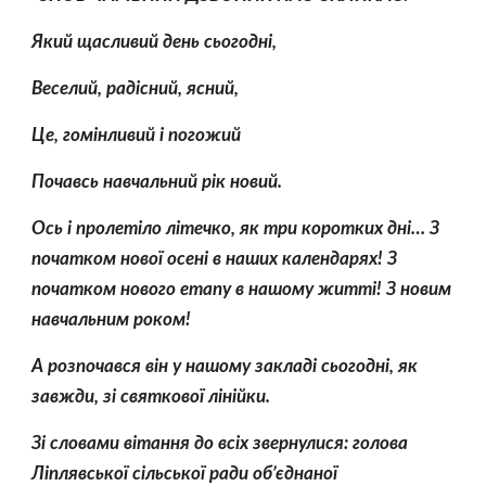
Який щасливий день сьогодні,
Веселий, радісний, ясний,
Це, гомінливий і погожий
Почавсь навчальний рік новий.
Ось і пролетіло літечко, як три коротких дні… З 
початком нової осені в наших календарях! З 
початком нового етапу в нашому житті! З новим 
навчальним роком!
А розпочався він у нашому закладі сьогодні, як 
завжди, зі святкової лінійки.
Зі словами вітання до всіх звернулися: голова 
Ліплявської сільської ради об’єднаної 