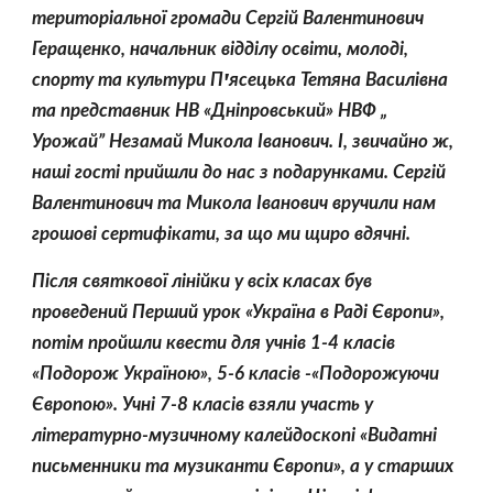
територіальної громади Сергій Валентинович 
Геращенко, начальник відділу освіти, молоді, 
спорту та культури Пꞌясецька Тетяна Василівна 
та представник НВ «Дніпровський» НВФ „ 
Урожай” Незамай Микола Іванович. І, звичайно ж, 
наші гості прийшли до нас з подарунками. Сергій 
Валентинович та Микола Іванович вручили нам 
грошові сертифікати, за що ми щиро вдячні.
Після святкової лінійки у всіх класах був 
проведений Перший урок «Україна в Раді Європи», 
потім пройшли квести для учнів 1-4 класів 
«Подорож Україною», 5-6 класів -«Подорожуючи 
Європою». Учні 7-8 класів взяли участь у 
літературно-музичному калейдоскопі «Видатні 
письменники та музиканти Європи», а у старших 